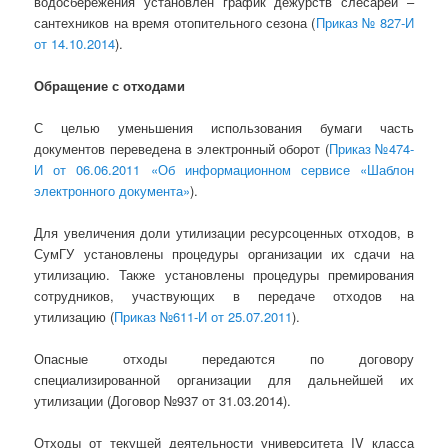
водосбережения установлен график дежурств слесарей –
сантехников на время отопительного сезона (
Приказ № 827-И
от 14.10.2014
).
Обращение с отходами
С целью уменьшения использования бумаги часть
документов переведена в электронный оборот (
Приказ №474-
И от 06.06.2011 «Об информационном сервисе «Шаблон
электронного документа»
).
Для увеличения доли утилизации ресурсоценных отходов, в
СумГУ установлены процедуры организации их сдачи на
утилизацию. Также установлены процедуры премирования
сотрудников, участвующих в передаче отходов на
утилизацию (
Приказ №611-И от 25.07.2011
).
Опасные отходы передаются по договору
специализированной организации для дальнейшей их
утилизации (Договор №937 от 31.03.2014).
Отходы от текущей деятельности университета IV класса