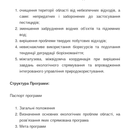
очищення території області від небезпечних відходів, а
саме: непридатних і заборонених до застосування
пестицидів;
зменшення забруднення водних об’єктів та підземних
вод;
вирішення проблеми твердих побутових відходів;
невиснажливе використання біоресурсів та подолання
тенденції деградації біорізноманіття;
міжгалузева, міжвідомча координація при вирішенні
завдань екологічного спрямування та впровадження
інтегрованого управління природокористування.
Структура Програми:
Паспорт програми
Загальні положення
Визначення основних екологічних проблем області, на
розв’язання яких спрямована програма
Мета програми