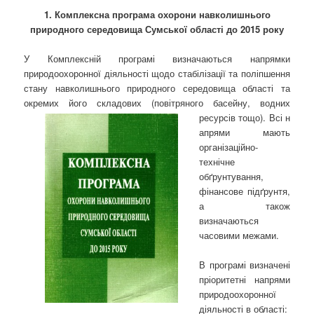
1. Комплексна програма охорони навколишнього
природного середовища Сумської області до 2015 року
У Комплексній програмі визначаються напрямки
природоохоронної діяльності щодо стабілізації та поліпшення
стану навколишнього природного середовища області та
окремих його складових (повітряного басейну, водних
ресурсів тощо). Всі н
апрями мають
організаційно-
технічне
обґрунтування,
фінансове підґрунтя,
а також
визначаються
часовими межами.
В програмі визначені
пріоритетні напрями
природоохоронної
діяльності в області: