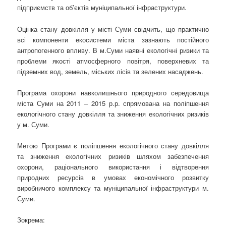
підприємств та об’єктів муніципальної інфраструктури.
Оцінка стану довкілля у місті Суми свідчить, що практично
всі компоненти екосистеми міста зазнають постійного
антропогенного впливу. В м.Суми наявні екологічні ризики та
проблеми якості атмосферного повітря, поверхневих та
підземних вод, земель, міських лісів та зелених насаджень.
Програма охорони навколишнього природного середовища
міста Суми на 2011 – 2015 р.р. спрямована на поліпшення
екологічного стану довкілля та зниження екологічних ризиків
у м. Суми.
Метою Програми є поліпшення екологічного стану довкілля
та зниження екологічних ризиків шляхом забезпечення
охорони, раціонального використання і відтворення
природних ресурсів в умовах економічного розвитку
виробничого комплексу та муніципальної інфраструктури м.
Суми.
Зокрема: