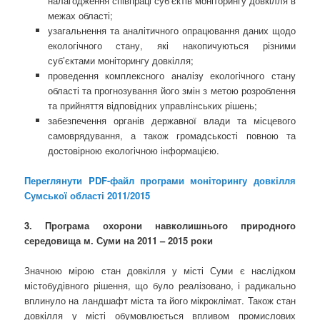
налагодження співпраці суб’єктів моніторингу довкілля в
межах області;
узагальнення та аналітичного опрацювання даних щодо
екологічного стану, які накопичуються різними
суб’єктами моніторингу довкілля;
проведення комплексного аналізу екологічного стану
області та прогнозування його змін з метою розроблення
та прийняття відповідних управлінських рішень;
забезпечення органів державної влади та місцевого
самоврядування, а також громадськості повною та
достовірною екологічною інформацією.
Переглянути PDF-файл програми моніторингу довкілля
Сумської області 2011/2015
3. Програма охорони навколишнього природного
середовища м. Суми на 2011 – 2015 роки
Значною мірою стан довкілля у місті Суми є наслідком
містобудівного рішення, що було реалізовано, і радикально
вплинуло на ландшафт міста та його мікроклімат. Також стан
довкілля у місті обумовлюється впливом промислових