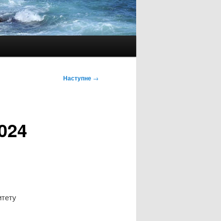
Наступне
→
2024
итету